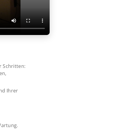
r Schritten:
en,
nd Ihrer
Wartung.