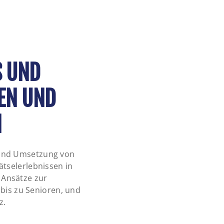
S UND
EEN UND
N
 und Umsetzung von
ätselerlebnissen in
 Ansätze zur
bis zu Senioren, und
z.