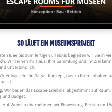
SO LÄUFT EIN MUSEUMSPROJEKT
ten Idee bis zum fertigen Erlebnis begleiten wir Sie in vie
äch.
Wir lernen Ihr Haus, Ihre Sammlung und Ihr Ziel kenn
und unverbindlich.
ir entwickeln ein Rätsel-Konzept, das zu Ihren Inhalten u
 passt.
g.
Wir bauen das Escape-Erlebnis, abgestimmt auf Raum,
g und Budget.
.
Auf Wunsch übernehmen wir Einweisung, Betrieb und 