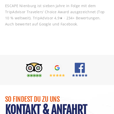
ESCAPE Nienburg ist sieben Jahre in Folge mit dem
TripAdvisor Travelers‘ Choice Award ausgezeichnet (Top
10 % weltweit). TripAdvisor 4,9★ · 234+ Bewertungen.
Auch bewertet auf Google und Facebook.
SO FINDEST DU ZU UNS
KONTAKT & ANFAHRT